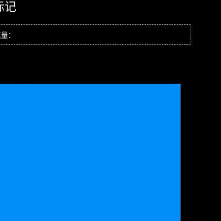
标记
览量：