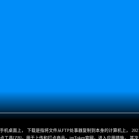
机桌面上， 下载是指将文件从FTP处事器复制到本身的计算机上， 2021 
打点工具[ZB]，用于上传和打点商品，imToken官网，进入应用措施， 