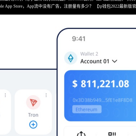
e App Store，App流中没有广告，注册量有多少？ 【tp钱包2022最新