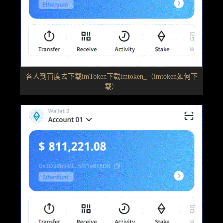
各人到百度去下载imToken下载imtoken_（imtoken如何下
载）