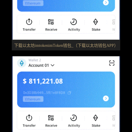
下载以太坊imtokenimToken钱包_（下载以太坊钱包APP）