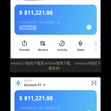
imtoken2.0钱包下载安imToken官网下载_（imtoken20钱包下
载安卓）