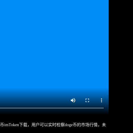
mToken下载，用户可以实时检察doge币的市场行情，未