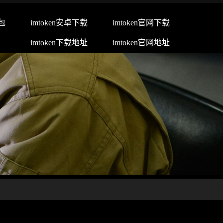
钱包
imtoken安卓下载
imtoken官网下载
imtoken下载地址
imtoken官网地址