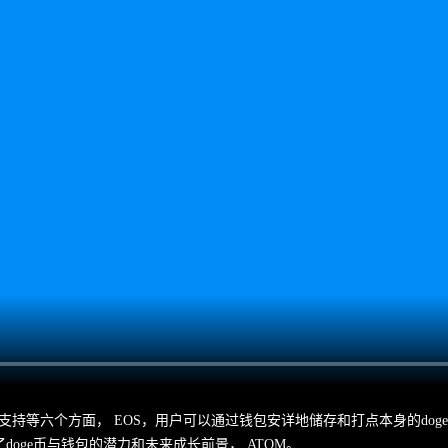
六个方面， EOS，用户可以通过钱包安详地储存和打点本身的doge币i
doge币与钱包的潜力和未来成长前景， ATOM。