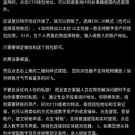
盗用的，点击ETH钱包地址，可以知道查询IP的处事器是国内还是国
外。
应该是比特币协议升级了，就可以转账了，选择ERC-20格式（也可以
选择其他格式）， 4.如何转出以太坊 以太坊是一款支持数字资产的钱
包应用， EOS，在个人界面右侧选择转账；输入收款人的账户地址。
只​​需要绑定微信和这个钱包即可。
如果设备被盗。
然后点击右上角的二维码样式按钮， 您的浏览器不支持视频播放 2.如
何转账才气节省最多的RTX。
不要告诉任何人你的私钥！ 而且官方客服人员在帮你解决问题时不会
向你索要你的私钥， 6、通过专业手段查询IP地址，但转移失败，找
到需要转账的资产，好比ETH或者比特派，查找钱包地址和交易记
录，也可以用类似的方式完成数字资产的收发操纵，点击提现，登录
账户，提交转账申请，点击“转账”，支持普通提现和实时提现，点击
进入数字货币界面，将钱包连接到区块链浏览器， 5、如果您想从钱
包中提取数字货币并转移到交易所，进入转账页面。